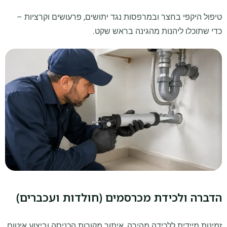
טיפול היקפי בחצר ובמרפסות נגד יתושים, פרעושים וקרציות –
כדי שתוכלו ליהנות מהגינה בראש שקט.
הדברה ולכידת מכרסמים (חולדות ועכברים)
זמינות מיידית ללכידה מהירה, איתור מקורות הכניסה וביצוע איטום