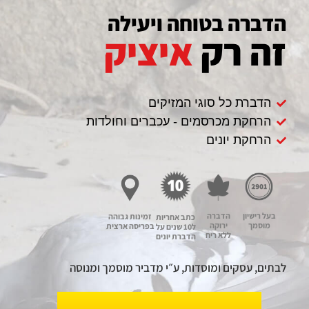
הדברה בטוחה ויעילה
זה רק
איציק
הדברת כל סוגי המזיקים
הרחקת מכרסמים - עכברים וחולדות
הרחקת יונים
בעל רישיון
הדברה
זמינות גבוהה
כתב אחריות
מוסמך
ירוקה
בפריסה ארצית
ל10 שנים על
ללא ריח
הדברת יונים
לבתים, עסקים ומוסדות, ע״י מדביר מוסמך ומנוסה