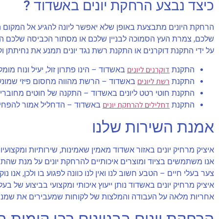
כיצד נבצע הרחקת יונים באשדוד ?
הרחקת היונים מתבצעת באופן שלא יאפשר ליונה להגיע אל המקום הס
שלכם, צמרת העץ הסמוכה לבניין שלכם או מסתור הכביסה שלכם הוא 
על ידי התקנת דוקרנים או התקנת רשת נגד יונים תמנע את נחיתתן וקי
דוקרנים ליונים
התקנת
באשדוד – הינו פתרון זול, יעיל ונוח מומל
רשת ליונים
התקנת
באשדוד – הרשת מהווה מחסום פיזי שמונע
התקנת חוטי רטט ליונים באשדוד – התקנה של חוטים מחוברים
דחלילים להרחקת יונים
התקנת
באשדוד – הדחליל אמור להפחיד 
אמנת השירות שלנו
איציק מרחיק יונים באזור אשדוד מאמין שאמינות, שירותיות ומקצועיו
אנו משתמשים בציוד ומוצרים איכותיים להרחקת יונים על מנת שהתוצא
צער בעלי חיים – הטבע חשוב לנו ואין לנו כוונה לפגוע בו ולכן, אנו
איציק מרחיק יונים באשדוד נותן ייעוץ איכותי ומקצועי בביצוע של בעלי ניסיון עבודה א
אחריות מלאה על העבודה והמלצות של לקוחות שמעבירים את שמנו ה