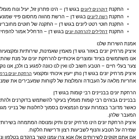
דוקרנים ליונים
התקנת
בגוש דן – הינו פתרון זול, יעיל ונוח מומלץ
רשת ליונים
התקנת
בגוש דן – הרשת מהווה מחסום פיזי שמונע
התקנת חוטי רטט ליונים בגוש דן – התקנה של חוטים מחוברים
דחלילים להרחקת יונים
התקנת
בגוש דן – הדחליל אמור להפחיד
אמנת השירות שלנו
איציק מרחיק יונים באזור גוש דן מאמין שאמינות, שירותיות ומקצועיות
אנו משתמשים בציוד ומוצרים איכותיים להרחקת יונים על מנת שהתוצא
צער בעלי חיים – הטבע חשוב לנו ואין לנו כוונה לפגוע בו ולכן, אנו
הרחקת יונים ברמ
איציק מרחיק יונים בגוש דן נותן ייעוץ איכותי ומקצועי
אחריות מלאה על העבודה והמלצות של לקוחות שמעבירים את שמנו ה
הרחקת יונים בבניינים רבי קומות בגוש דן
בבניינים גבוהים רבי קומות מומלץ בעיקר להשתמש בדוקרנים ולהתקין
כאשר מדובר בצמרות עצים הנמצאים בסמוך לחלונות של בנייני מגו
המעבר שלהן.
איציק הרחקת יונים הינו מרחיק יונים ותיק ומנוסה המתמחה בשירות
שמירה על הטבע והנוף לשביעות רצון ודרישות הלקוח.
אם אתם זקוקים לשירותים אלו אנא צרו עמנו קשר בהקדם בטלפון ו